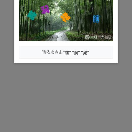
请依次点击
"瞎"
"涧"
"姥"